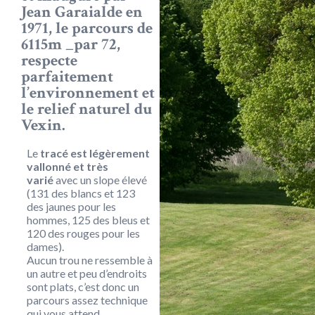
Jean Garaialde en
1971, le parcours de
6115m _par 72,
respecte
parfaitement
l’environnement et
le relief naturel du
Vexin.
Le
tracé est légèrement
vallonné et très
varié
avec un slope élevé
(131 des blancs et 123
des jaunes pour les
hommes, 125 des bleus et
120 des rouges pour les
dames).
Aucun trou ne ressemble à
un autre et peu d’endroits
sont plats, c’est donc un
parcours assez technique
qui vous attend.