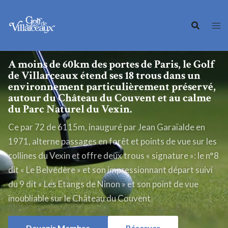
A moins de 60km des portes de Paris, le Golf
de Villarceaux étend ses 18 trous dans un
environnement particulièrement préservé,
autour du Château du Couvent et au calme
du Parc Naturel du Vexin.
Ce par 72 de 6115m, inauguré par Jean Garaïalde en
1971, alterne passages en forêt et points de vue sur les
collines du Vexin et offre deux trous « signature »: le n°8
dit « Le Belvédère » et son impressionnant départ suivi
du 9 dit « Les Etangs de Ninon » et son point de vue
inoubliable sur le Château du Couvent
Devenir Membre
Réserver